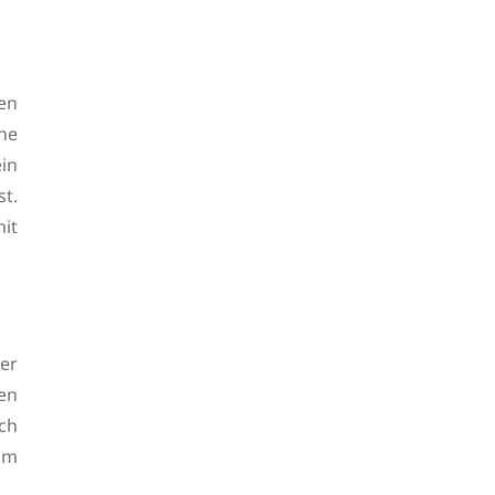
hen
ne
in
t.
it
er
en
ch
om