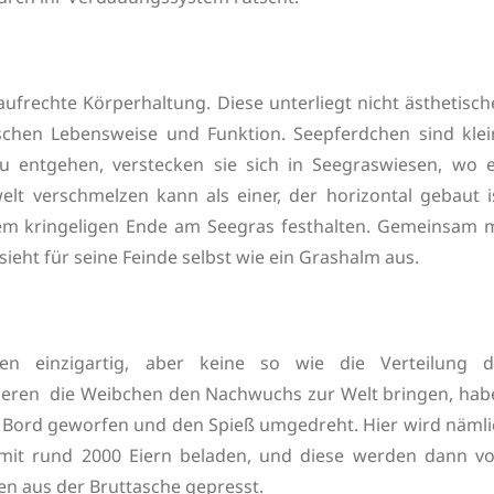
aufrechte Körperhaltung. Diese unterliegt nicht ästhetisc
chen Lebensweise und Funktion. Seepferdchen sind klei
u entgehen, verstecken sie sich in Seegraswiesen, wo e
lt verschmelzen kann als einer, der horizontal gebaut is
nem kringeligen Ende am Seegras festhalten. Gemeinsam m
ieht für seine Feinde selbst wie ein Grashalm aus.
en einzigartig, aber keine so wie die Verteilung d
Tieren die Weibchen den Nachwuchs zur Welt bringen, hab
r Bord geworfen und den Spieß umgedreht. Hier wird nämli
mit rund 2000 Eiern beladen, und diese werden dann v
n aus der Bruttasche gepresst.