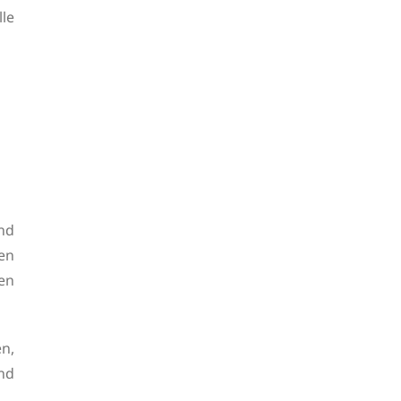
le
nd
en
en
n,
nd