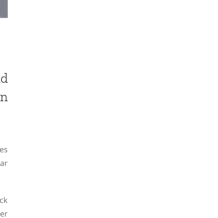
nd
on
es
ar
ck
der