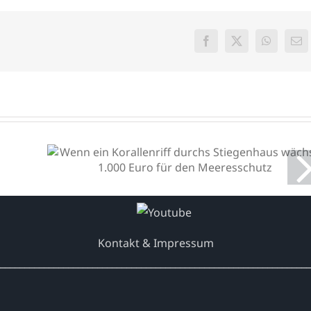
Facebook
X
WhatsAp
E-
Mai
Wenn ein Korallenriff
durchs Stiegenhaus wächst:
1.000 Euro für den
Meeresschutz
Kontakt & Impressum
________________________________________________________________