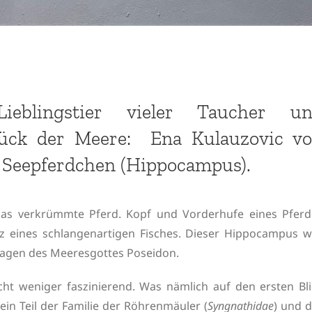
Lieblingstier vieler Taucher u
stück der Meere: Ena Kulauzovic v
 Seepferdchen (Hippocampus).
das verkrümmte Pferd. Kopf und Vorderhufe eines Pferd
z eines schlangenartigen Fisches. Dieser Hippocampus w
Wagen des Meeresgottes Poseidon.
cht weniger faszinierend. Was nämlich auf den ersten Bli
 ein Teil der Familie der Röhrenmäuler (
Syngnathidae
) und 