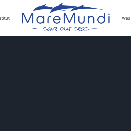
titut
Was 