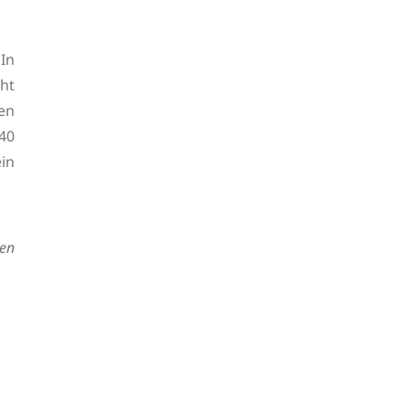
 In
ht
en
 40
in
hen