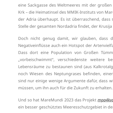
eine Sackgasse des Weltmeeres mit der großen Ha
Krk – die Heimatinsel des MMIK-Instituts von Mar
der Adria überhaupt. Es ist überraschend, dass 
Stelle der gesamten Nordadria findet, der Krusija
Doch nicht genug damit, wir glauben, dass d
Negativeinflüsse auch ein Hotspot der Artenvielfa
Dass dort eine Population von Großen Tümmle
„vorbeischwimmt“, verschiedenste weitere b
Lebensräume zu bestaunen sind (aus Kalkrotalge
noch Wiesen des Neptungrases befinden, eine
sind nur einige wenige Argumente dafür, dass w
müssen, um ihn auch für die Zukunft zu erhalten.
Und so hat MareMundi 2023 das Projekt
mpa4kva
ein besser geschütztes Meeresschutzgebiet in de