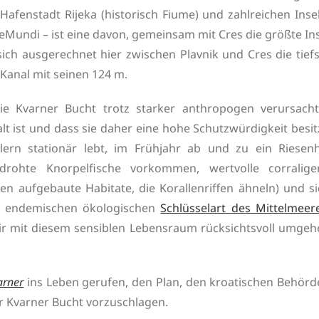
fenstadt Rijeka (historisch Fiume) und zahlreichen Insel
eMundi – ist eine davon, gemeinsam mit Cres die größte In
sich ausgerechnet hier zwischen Plavnik und Cres die tief
 Kanal mit seinen 124 m.
ie Kvarner Bucht trotz starker anthropogen verursacht
lt ist und dass sie daher eine hohe Schutzwürdigkeit besit
rn stationär lebt, im Frühjahr ab und zu ein Riesenh
edrohte Knorpelfische vorkommen, wertvolle corralige
n aufgebaute Habitate, die Korallenriffen ähneln) und si
r endemischen ökologischen
Schlüsselart des Mittelmeer
ir mit diesem sensiblen Lebensraum rücksichtsvoll umgeh
rner
ins Leben gerufen, den Plan, den kroatischen Behörd
r Kvarner Bucht vorzuschlagen.