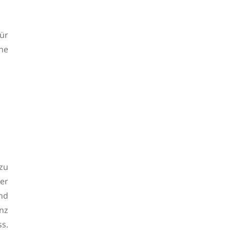
ür
he
zu
er
nd
enz
ss.