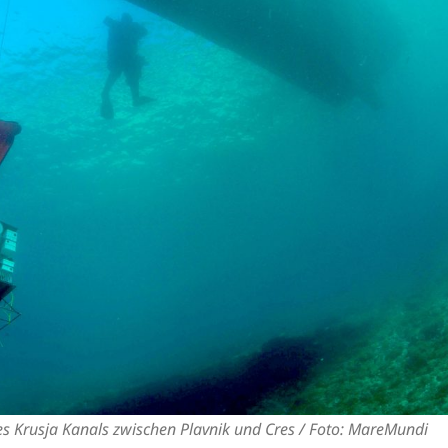
es Krusja Kanals zwischen Plavnik und Cres / Foto: MareMundi