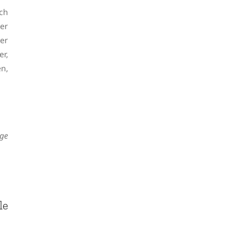
ch
er
er
r,
n,
ige
le