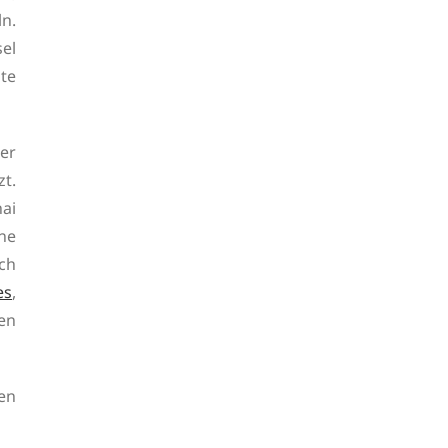
n.
sel
ste
er
zt.
ai
ne
ch
es
,
en
en