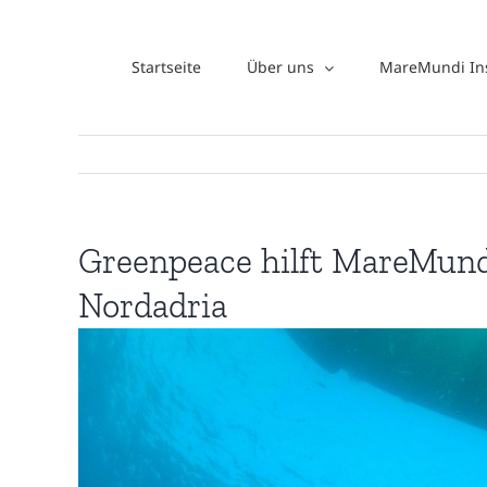
Zum
Inhalt
Startseite
Über uns
MareMundi Ins
springen
Greenpeace hilft MareMund
Nordadria