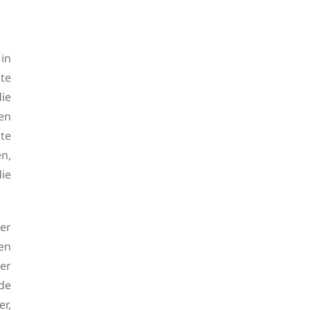
in
te
ie
en
nte
en,
ie
er
en
er
de
er,