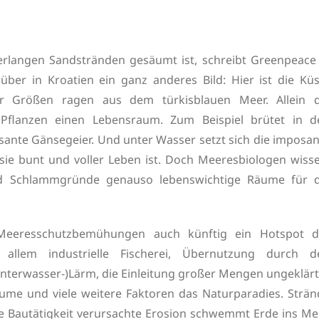
erlangen Sandstränden gesäumt ist, schreibt Greenpeace 
über in Kroatien ein ganz anderes Bild: Hier ist die Küs
ler Größen ragen aus dem türkisblauen Meer. Allein d
d Pflanzen einen Lebensraum. Zum Beispiel brütet in d
osante Gänsegeier. Und unter Wasser setzt sich die imposa
a sie bunt und voller Leben ist. Doch Meeresbiologen wiss
nd Schlammgründe genauso lebenswichtige Räume für d
 Meeresschutzbemühungen auch künftig ein Hotspot d
r allem industrielle Fischerei, Übernutzung durch d
nterwasser-)Lärm, die Einleitung großer Mengen ungeklärt
me und viele weitere Faktoren das Naturparadies. Strän
die Bautätigkeit verursachte Erosion schwemmt Erde ins Me