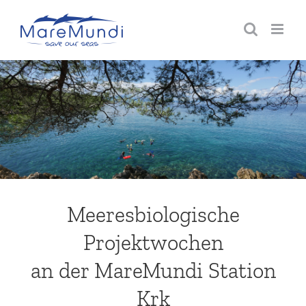
Zum
Inhalt
springen
Meeresbiologische
Projektwochen
an der MareMundi Station
Krk