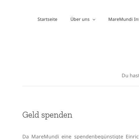
Zum
Inhalt
Startseite
Über uns
MareMundi Ins
springen
Du hast
Geld spenden
Da MareMundi eine spendenbegünstigte Einric