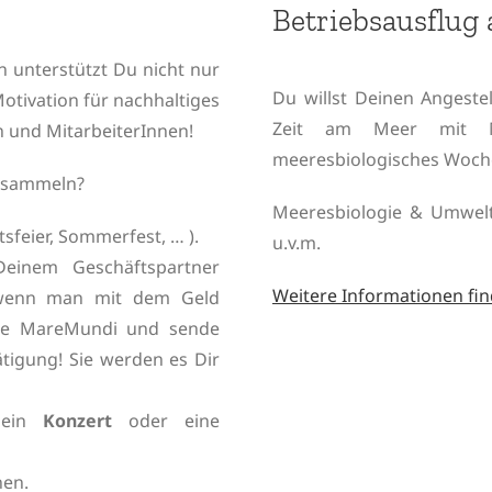
Betriebsausflug
 unterstützt Du nicht nur
Du willst Deinen Angestel
Motivation für nachhaltiges
Zeit am Meer mit M
 und MitarbeiterInnen!
meeresbiologisches Woch
n sammeln?
Meeresbiologie & Umwelt
sfeier, Sommerfest, … ).
u.v.m.
inem Geschäftspartner
Weitere Informationen find
 wenn man mit dem Geld
tze MareMundi und sende
tigung! Sie werden es Dir
,
ein
Konzert
oder eine
nen.