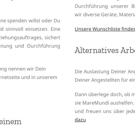
Durchführung unserer B
wir diverse Geräte, Mater
ne spenden willst oder Du
 sinnvoll einsetzen. Eine
Unsere Wunschliste findest
iehungsauftrages, sichert
Planung und Durchführung
Alternatives Ar
ung nennen wir Dein
Die Auslastung Deiner Ang
rnetseite und in unserem
Deiner Angestellten für 
Dann überlege doch, ob ma
sie MareMundi aushelfen.
und freuen uns über jed
Deinem
dazu