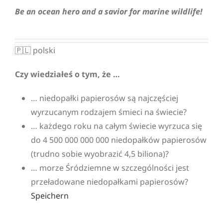
Be an ocean hero and a savior for marine wildlife!
🇵🇱 polski
Czy wiedziałeś o tym, że
…
… niedopałki papierosów są najczęściej
wyrzucanym rodzajem śmieci na świecie?
… każdego roku na całym świecie wyrzuca się
do 4 500 000 000 000 niedopałków papierosów
(trudno sobie wyobrazić 4,5 biliona)?
… morze Śródziemne w szczególności jest
przeładowane niedopałkami papierosów?
Speichern