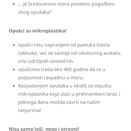
… je Sredozemno more posebno pogođeno
zbog opušaka?
Opušci su mikroplastika!
opušci nisu napravljeni od pamuka (česta
zabluda), već se sastoje od celuloznog acetata,
vrlo izdržljivih sintetičnih.
opušcima treba oko 400 godina da se u
potpunosti raspadnu u moru.
Raspadanjem opušaka u okoliš se otpušta
mikroplastika koja ulazi u prehrambeni lanac i
jednoga dana možda završi na našim
tanjurima!
Nisu samo loši, nego i otrovni!