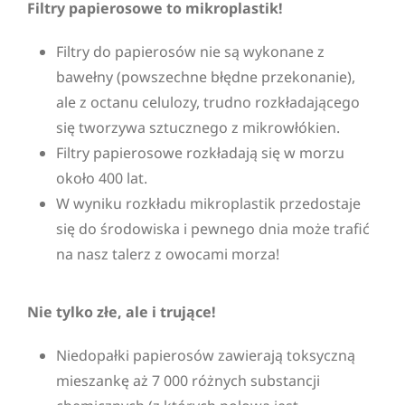
Filtry papierosowe to mikroplastik
!
Filtry do papierosów nie są wykonane z
bawełny (powszechne błędne przekonanie),
ale z octanu celulozy, trudno rozkładającego
się tworzywa sztucznego z mikrowłókien.
Filtry papierosowe rozkładają się w morzu
około 400 lat.
W wyniku rozkładu mikroplastik przedostaje
się do środowiska i pewnego dnia może trafić
na nasz talerz z owocami morza!
Nie tylko złe, ale i trujące
!
Niedopałki papierosów zawierają toksyczną
mieszankę aż 7 000 różnych substancji