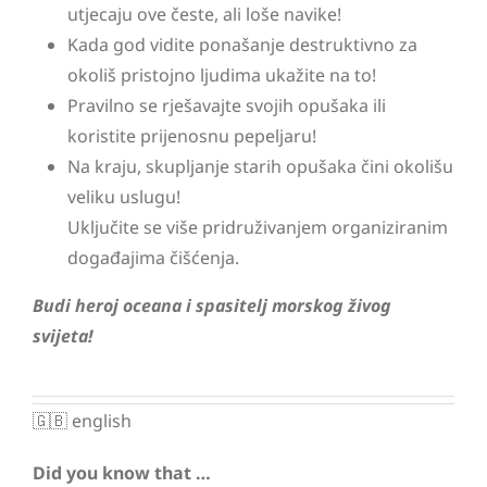
utjecaju ove česte, ali loše navike!
Kada god vidite ponašanje destruktivno za
okoliš pristojno ljudima ukažite na to!
Pravilno se rješavajte svojih opušaka ili
koristite prijenosnu pepeljaru!
Na kraju, skupljanje starih opušaka čini okolišu
veliku uslugu!
Uključite se više pridruživanjem organiziranim
događajima čišćenja.
Budi heroj oceana i spasitelj morskog živog
svijeta!
🇬🇧 english
Did you know that …