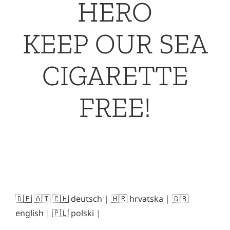
HERO
KEEP OUR SEA
CIGARETTE
FREE!
🇩🇪 🇦🇹 🇨🇭 deutsch
|
🇭🇷 hrvatska
|
🇬🇧
english
|
🇵🇱 polski
|