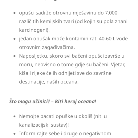
opušci sadrže otrovnu mješavinu do 7.000
različitih kemijskih tvari (od kojih su pola znani
karcinogeni).
jedan opušak može kontaminirati 40-60 L vode
otrovnim zagađivačima.
Naposljetku, skoro svi bačeni opušci završe u
moru, neovisno o tome gdje su bačeni. Vjetar,
kiša i rijeke će ih odnijeti sve do završne
destinacije, naših oceana.
Što mogu učiniti? – Biti heroj oceana!
Nemojte bacati opuške u okoliš (niti u
kanalizacijski sustav)!
Informirajte sebe i druge o negativnom