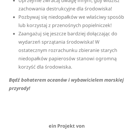
Uprzejmie zwracaj uwagę innym, gdy widzisz
zachowania destrukcyjne dla środowiska!
Pozbywaj się niedopałków we właściwy sposób
lub korzystaj z przenośnych popielniczek!
Zaangażuj się jeszcze bardziej dołączając do
wydarzeń sprzątania środowiska! W
ostatecznym rozrachunku zbieranie starych
niedopałków papierosów stanowi ogromną
korzyść dla środowiska.
Bądź bohaterem oceanów i wybawicielem morskiej
przyrody!
ein Projekt von