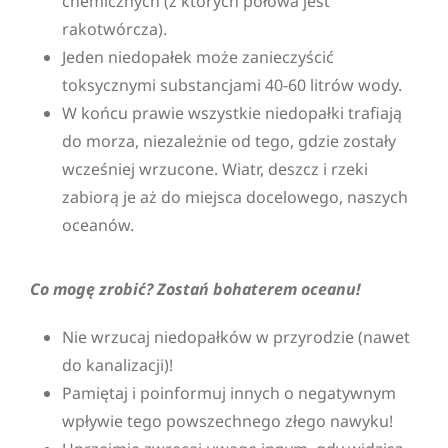
chemicznych (z których połowa jest
rakotwórcza).
Jeden niedopałek może zanieczyścić
toksycznymi substancjami 40-60 litrów wody.
W końcu prawie wszystkie niedopałki trafiają
do morza, niezależnie od tego, gdzie zostały
wcześniej wrzucone. Wiatr, deszcz i rzeki
zabiorą je aż do miejsca docelowego, naszych
oceanów.
Co mogę zrobić? Zostań bohaterem oceanu
!
Nie wrzucaj niedopałków w przyrodzie (nawet
do kanalizacji)!
Pamiętaj i poinformuj innych o negatywnym
wpływie tego powszechnego złego nawyku!