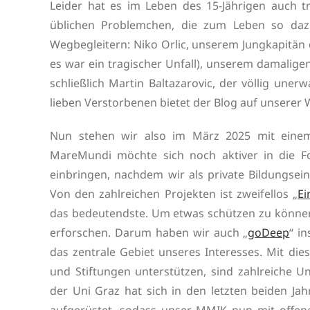
Leider hat es im Leben des 15-Jährigen auch t
üblichen Problemchen, die zum Leben so daz
Wegbegleitern: Niko Orlic, unserem Jungkapitän d
es war ein tragischer Unfall), unserem damalige
schließlich Martin Baltazarovic, der völlig une
lieben Verstorbenen bietet der Blog auf unserer 
Nun stehen wir also im März 2025 mit einem
MareMundi möchte sich noch aktiver in die 
einbringen, nachdem wir als private Bildungsein
Von den zahlreichen Projekten ist zweifellos „
Ei
das bedeutendste. Um etwas schützen zu können
erforschen. Darum haben wir auch „
goDeep
“ i
das zentrale Gebiet unseres Interesses. Mit di
und Stiftungen unterstützen, sind zahlreiche 
der Uni Graz hat sich in den letzten beiden Ja
aufgerüstet, sodass unser MMIK nun mit offen