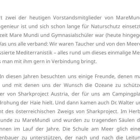
rt zwei der heutigen Vorstandsmitglieder von MareMund
ingenieur ist und sich schon lange für Naturschutz einsetz
rzeit Mare Mundi und Gymnasialschüler war (heute hingeg
Was uns alle verband: Wir waren Taucher und von den Meer
ierte Mediterranistik – alles rund um dieses einmalige Me
s man mit ihm gern in Verbindung bringt.
In diesen Jahren besuchten uns einige Freunde, denen m
e und mit denen uns der Wunsch die Ozeane zu schütz
er von Sharkproject Austria, der für uns am Campingpla
rohung der Haie hielt. Und dann kamen auch Dr. Walter u
nt des österreichischen Zweigs von Sharkproject. Im Herb
reunde zu MareMundi und wurden zu tragenden Säulen d
innen im Lauf der Jahre. Die Schule am Meer glich ein
enbauer zu unterstützen, der nach und nach die Leitun