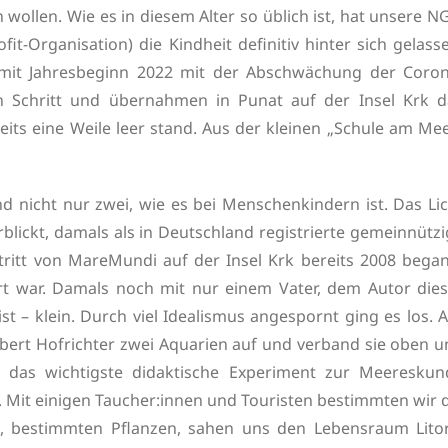
 wollen. Wie es in diesem Alter so üblich ist, hat unsere 
t-Organisation) die Kindheit definitiv hinter sich gelass
 mit Jahresbeginn 2022 mit der Abschwächung der Coron
 Schritt und übernahmen in Punat auf der Insel Krk d
ts eine Weile leer stand. Aus der kleinen „Schule am Mee
und nicht nur zwei, wie es bei Menschenkindern ist. Das Li
blickt, damals als in Deutschland registrierte gemeinnütz
itt von MareMundi auf der Insel Krk bereits 2008 began
rt war. Damals noch mit nur einem Vater, dem Autor dies
st – klein. Durch viel Idealismus angespornt ging es los. 
bert Hofrichter zwei Aquarien auf und verband sie oben u
h das wichtigste didaktische Experiment zur Meereskun
 Mit einigen Taucher:innen und Touristen bestimmten wir 
 bestimmten Pflanzen, sahen uns den Lebensraum Litor