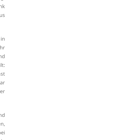
nk
us
 in
hr
und
t:
st
war
der
nd
en,
ei