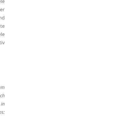
ele
er
nd
ute
le
iv
dem
ich
 in
os: