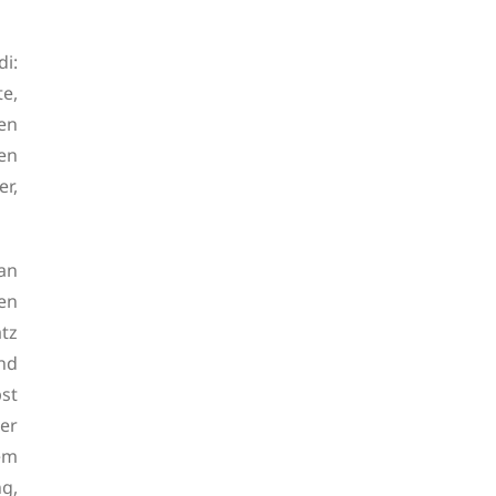
i:
te,
en
en
er,
an
en
tz
nd
st
er
em
g,