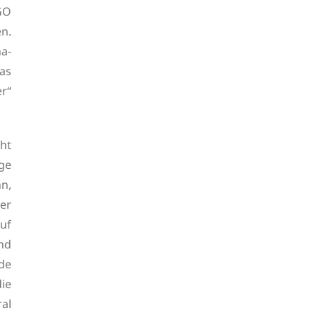
NGO
en.
a-
as
r“
cht
ige
n,
er
Auf
nd
de
die
al