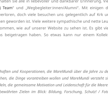
halten sie alle in liebevoller und dankbarer Erinnerung. Vi
i
Team
“ und „Wegbegleiter:innen/Alumni“. Mit einigen d
erloren, doch viele besuchen uns gelegentlich auf Krk u
gen geworden ist. Viele weitere sympathische und nette Le
mmen, wie auf unserer Website zu sehen ist. Es gibt vie
ms beigetragen haben. So etwas kann nur einem Kollekt
schaften und Kooperationen, die MareMundi über die Jahre zu 
schen, die Dinge vorantreiben wollen und MareMundi versteht s
ndeln, die gemeinsame Motivation und Leidenschaft für die Meere
bewährten Zielen im Blick: Bildung, Forschung, Schutz! / Fot