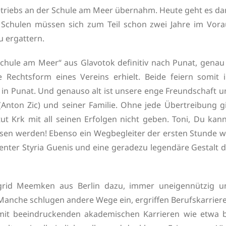
triebs an der Schule am Meer übernahm. Heute geht es da
 Schulen müssen sich zum Teil schon zwei Jahre im Vora
 ergattern.
„Schule am Meer“ aus Glavotok definitiv nach Punat, genau
 Rechtsform eines Vereins erhielt. Beide feiern somit i
t in Punat. Und genauso alt ist unsere enge Freundschaft 
nton Zic) und seiner Familie. Ohne jede Übertreibung gil
 Krk mit all seinen Erfolgen nicht geben. Toni, Du kann
essen werden! Ebenso ein Wegbegleiter der ersten Stunde 
 Center Styria Guenis und eine geradezu legendäre Gestalt 
ngrid Meemken aus Berlin dazu, immer uneigennützig u
 Manche schlugen andere Wege ein, ergriffen Berufskarrier
 mit beeindruckenden akademischen Karrieren wie etwa b