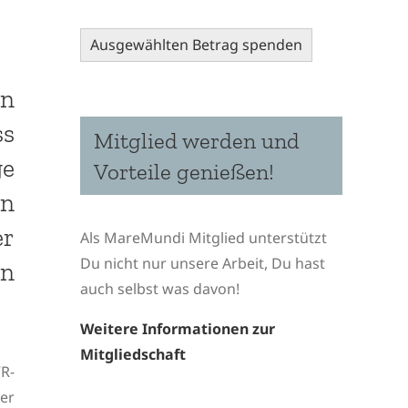
Ausgewählten Betrag spenden
in
ss
Mitglied werden und
ge
Vorteile genießen!
en
er
Als MareMundi Mitglied unterstützt
Du nicht nur unsere Arbeit, Du hast
en
auch selbst was davon!
Weitere Informationen zur
Mitgliedschaft
R-
er