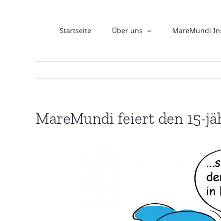
Zum
Inhalt
Startseite
Über uns
MareMundi Ins
springen
MareMundi feiert den 15-jä