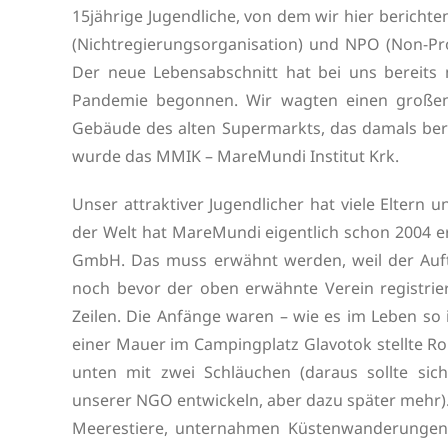
15jährige Jugendliche, von dem wir hier berichten
(Nichtregierungsorganisation) und NPO (Non-Profi
Der neue Lebensabschnitt hat bei uns bereits
Pandemie begonnen. Wir wagten einen großen
Gebäude des alten Supermarkts, das damals berei
wurde das MMIK – MareMundi Institut Krk.
Unser attraktiver Jugendlicher hat viele Eltern 
der Welt hat MareMundi eigentlich schon 2004 er
GmbH. Das muss erwähnt werden, weil der Auftr
noch bevor der oben erwähnte Verein registrie
Zeilen. Die Anfänge waren – wie es im Leben so i
einer Mauer im Campingplatz Glavotok stellte Ro
unten mit zwei Schläuchen (daraus sollte sic
unserer NGO entwickeln, aber dazu später mehr).
Meerestiere, unternahmen Küstenwanderungen,