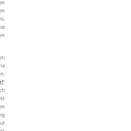
en
en
ni,
und
ren
t:
ia
en.
r!
“
ch
ist
en
ng
ut
In