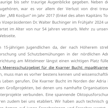
raurige bis sehr traurige Augenblicke gegeben. Neben d
ugehören, war es vor allem der Verlust von drei treu
er „MB Kosljun“ im Jahr 2017 (Enkel des alten Kapitäns To
n Vizepräsidenten Dr. Walter Buchinger im Frühjahr 2024 
rwartet im Alter von nur 54 Jahren verstarb. Mehr zu unse
Webseite.
 15-jährigen Jugendlichen da, der nach Höherem streb
Forschung und Schutzbemühungen in der nördlichen Adr
richtung am Mittelmeer längst einen wichtigen Platz füll
n Meeresschutzgebiet für die Kvarner Bucht: mpa4Kvarne
, muss man es vorher bestens kennen und wissenschaftli
ns Leben gerufen. Die Kvarner Bucht im Norden der Adria 
esen Großprojekten, bei denen uns namhafte Organisation
Unterprojekte verbunden. Eine spannende Oktopusforschu
hren zudem bei uns etabliert. Wir haben auch technisch g
en Armen auf junge Forscherinnen und Forscher wartet. 