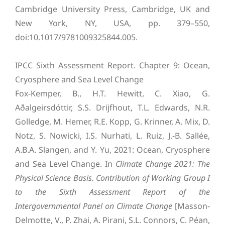
Cambridge University Press, Cambridge, UK and
New York, NY, USA, pp. 379–550,
doi:10.1017/9781009325844.005.
IPCC Sixth Assessment Report. Chapter 9: Ocean,
Cryosphere and Sea Level Change
Fox-Kemper, B., H.T. Hewitt, C. Xiao, G.
Aðalgeirsdóttir, S.S. Drijfhout, T.L. Edwards, N.R.
Golledge, M. Hemer, R.E. Kopp, G. Krinner, A. Mix, D.
Notz, S. Nowicki, I.S. Nurhati, L. Ruiz, J.-B. Sallée,
A.B.A. Slangen, and Y. Yu, 2021: Ocean, Cryosphere
and Sea Level Change. In
Climate Change 2021: The
Physical Science Basis. Contribution of Working Group I
to the Sixth Assessment Report of the
Intergovernmental Panel on Climate Change
[Masson-
Delmotte, V., P. Zhai, A. Pirani, S.L. Connors, C. Péan,