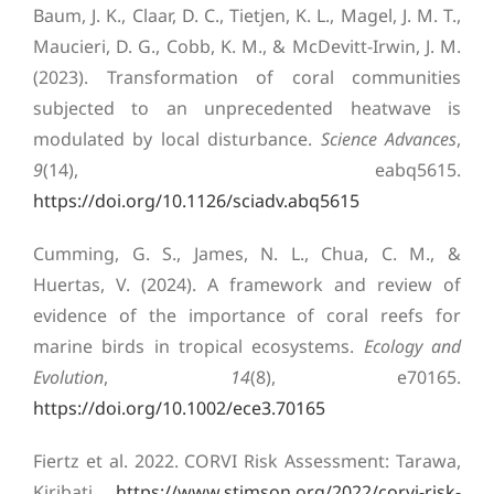
Baum, J. K., Claar, D. C., Tietjen, K. L., Magel, J. M. T.,
Maucieri, D. G., Cobb, K. M., & McDevitt-Irwin, J. M.
(2023). Transformation of coral communities
subjected to an unprecedented heatwave is
modulated by local disturbance.
Science Advances
,
9
(14), eabq5615.
https://doi.org/10.1126/sciadv.abq5615
Cumming, G. S., James, N. L., Chua, C. M., &
Huertas, V. (2024). A framework and review of
evidence of the importance of coral reefs for
marine birds in tropical ecosystems.
Ecology and
Evolution
,
14
(8), e70165.
https://doi.org/10.1002/ece3.70165
Fiertz et al. 2022. CORVI Risk Assessment: Tarawa,
Kiribati
https://www.stimson.org/2022/corvi-risk-