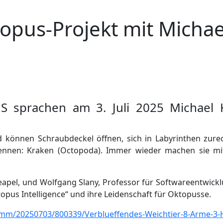
opus-Projekt mit Micha
 sprachen am 3. Juli 2025 Michael 
können Schraubdeckel öffnen, sich in Labyrinthen zurec
ennen: Kraken (Octopoda). Immer wieder machen sie mit
eapel, und Wolfgang Slany, Professor für Softwareentwickl
pus Intelligence“ und ihre Leidenschaft für Oktopusse.
ramm/20250703/800339/Verblueffendes-Weichtier-8-Arme-3-