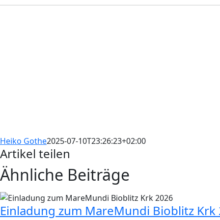
Heiko Gothe
2025-07-10T23:26:23+02:00
Artikel teilen
Ähnliche Beiträge
Facebook
X
WhatsApp
E-
Mail
Einladung zum MareMundi Bioblitz Krk