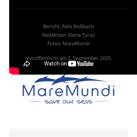
Bericht: Felix Roßbach
Redaktion:
Elena Turac
Fotos:
MareMundi
Veröffentlicht am 2. September 2025