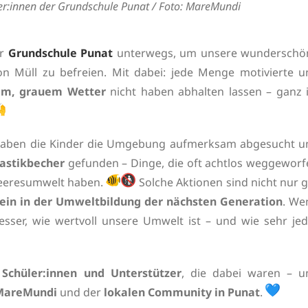
ler:innen der Grundschule Punat / Foto: MareMundi
er
Grundschule Punat
unterwegs, um unsere wunderschö
 Müll zu befreien. Mit dabei: jede Menge motivierte u
em, grauem Wetter
nicht haben abhalten lassen – ganz 
haben die Kinder die Umgebung aufmerksam abgesucht u
astikbecher
gefunden – Dinge, die oft achtlos weggeworf
Meeresumwelt haben.
Solche Aktionen sind nicht nur 
tein in der Umweltbildung der nächsten Generation
. We
besser, wie wertvoll unsere Umwelt ist – und wie sehr je
 Schüler:innen und Unterstützer
, die dabei waren – u
MareMundi
und der
lokalen Community in Punat
.