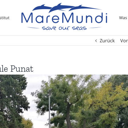
titut
Was 
Zurück
Vor
le Punat