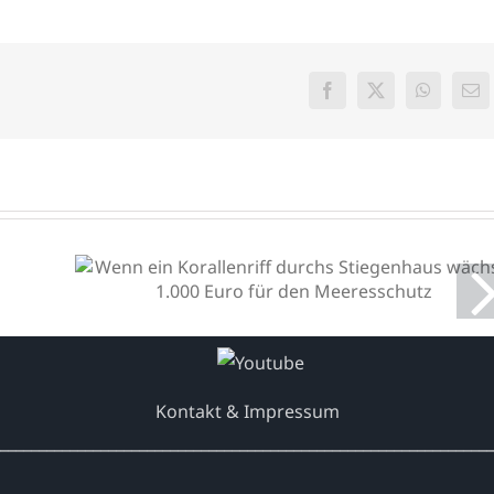
Facebook
X
WhatsAp
E-
Mai
Wenn ein Korallenriff
durchs Stiegenhaus wächst:
1.000 Euro für den
Meeresschutz
Kontakt & Impressum
________________________________________________________________