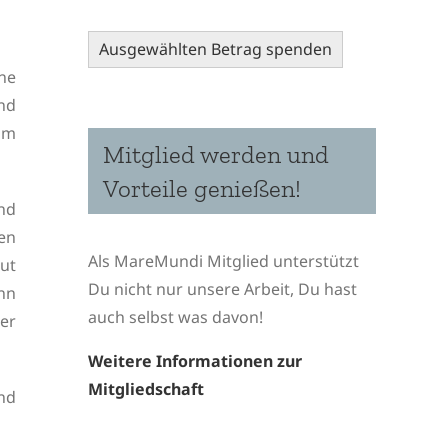
Ausgewählten Betrag spenden
ne
nd
im
Mitglied werden und
Vorteile genießen!
nd
en
Als MareMundi Mitglied unterstützt
gut
Du nicht nur unsere Arbeit, Du hast
nn
auch selbst was davon!
der
Weitere Informationen zur
Mitgliedschaft
nd