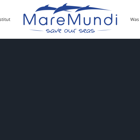
titut
Was 