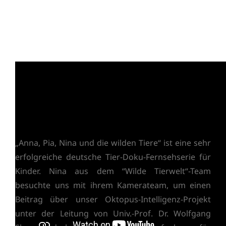
„Anna, Pia, Nina und die wilden Tiere“ ist eine sehr
erfolgreiche deutsche Tier-Doku-Fernsehserie für
Kinder. Nina aus dem “Wilde Tierwelt“-Team
besuchte uns mit ihrem Kamerateam, um einen
Beitrag über unser Oktopus-Intelligenz-Projekt
unter der Leitung von Univ.-Prof. Dr. Wolfgang