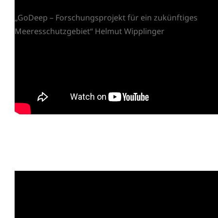
„GoDeep – Forschungsprojekt für ein zukünftiges
Meeresschutzgebiet“ Helmut Wipplinger