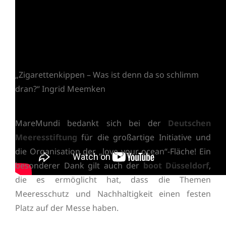
„Zigarettenkippen – Was ist denn da so schlimm
dran?“ Ingrid Meemken
MareMundi bedankt sich bei der
Deutschen
Meeresstiftung
für die großartige Initiative und
die Organisation der „love your ocean“-Fläche! Ein
besonderer Dank gilt auch der
boot Düsseldorf
,
die es ermöglicht hat, dass die Themen
Meeresschutz und Nachhaltigkeit einen festen
Platz auf der Messe haben.