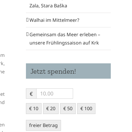
Zala, Stara Baška
Walhai im Mittelmeer?
Gemeinsam das Meer erleben –
unsere Frühlingssaison auf Krk
 im
k,
Jetzt spenden!
ne
€
et
nd
€ 10
€ 20
€ 50
€ 100
en
freier Betrag