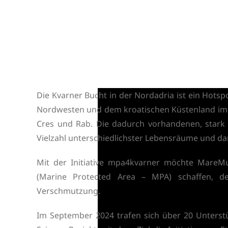
Die Kvarner Bucht in der Nordadria ist ein Hotspot
Nordwesten und dem kroatischen Küstenland im O
Cres und Rab. Die dadurch vorhandenen, stark s
Vielzahl unterschiedlichster Lebensräume und dam
Mit der Initiative mpa4kvarner möchte MareMu
(Marine Protected Area – MPA) schaffen, d
Verschmutzung.
Im September 2024 trafen sich über 20 Unterstü