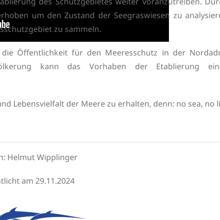
 Etablierung des Schutzgebietes weiter voranzutreiben. Du
erhoben um den Zustand der Seegraswiesen zu analysier
esschutzgebiet zu sammeln.
ie Öffentlichkeit für den Meeresschutz in der Nordadr
ölkerung kann das Vorhaben der Etablierung ein
d Lebensvielfalt der Meere zu erhalten, denn: no sea, no l
n: Helmut Wipplinger
tlicht am 29.11.2024