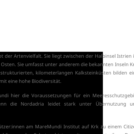
 der Artenvielfalt. Sie liegt zwischen der Halbinsel Istrien
sten. Sie umfasst unter anderem die bekannten Inseln Kr
trukturierten, kilometerlangen Kalksteinküsten bilden ei
it eine hohe Biodiversität.
ndi hier die Voraussetzungen für ein Meeresschutzgebi
enn die Nordadria leidet stark unter Übernutzung u
tzer:innen am MareMundi Institut auf Krk zu einem Citiz