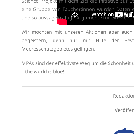
Science Projekt mit dem Ziel die Initiative zur
eine Gruppe von Taucher:innen wurden Daten 
und so aussagekräftige Argumente für ein Meer
Wir möchten mit unseren Aktionen aber auch d
begeistern, denn nur mit Hilfe der Bev
Meeresschutzgebietes gelingen.
MPAs sind der effektivste Weg um die Schönheit un
– the world is blue!
Redaktio
Veröffen