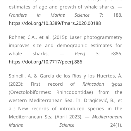
estimates of age and growth of whale sharks. —
Frontiers in Marine Science
7: 188.
https://doi.org/10.3389/fmars.2020.00188
Rohner, C.A., et al. (2015): Laser photogrammetry
improves size and demographic estimates for
whale sharks. —
PeerJ
3: e886.
https://doi.org/10.7717/peerj.886
Spinelli, A. & García de los Ríos y los Huertos, Á.
(2023): First record of
Rhincodon typus
(Orectolobiformes: Rhincodontidae) from the
western Mediterranean Sea. In: Dragičević, B., et
al.: New records of introduced species in the
Mediterranean Sea (April 2023). —
Mediterranean
Marine Science
24(1).