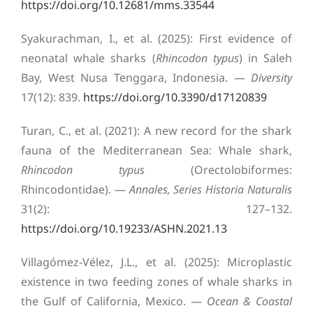
https://doi.org/10.12681/mms.33544
Syakurachman, I., et al. (2025): First evidence of
neonatal whale sharks (
Rhincodon typus
) in Saleh
Bay, West Nusa Tenggara, Indonesia. —
Diversity
17(12): 839.
https://doi.org/10.3390/d17120839
Turan, C., et al. (2021): A new record for the shark
fauna of the Mediterranean Sea: Whale shark,
Rhincodon typus
(Orectolobiformes:
Rhincodontidae). —
Annales, Series Historia Naturalis
31(2): 127–132.
https://doi.org/10.19233/ASHN.2021.13
Villagómez-Vélez, J.L., et al. (2025): Microplastic
existence in two feeding zones of whale sharks in
the Gulf of California, Mexico. —
Ocean & Coastal