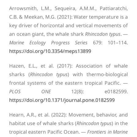
Arrowsmith, L.M., Sequeira, A.M.M., Pattiaratchi,
C.B. & Meekan, M.G. (2021): Water temperature is a
key driver of horizontal and vertical movements of
an ocean giant, the whale shark
Rhincodon typus
. —
Marine Ecology Progress Series
679: 101–114.
https://doi.org/10.3354/meps13899
Hazen, E.L., et al. (2017): Association of whale
sharks (
Rhincodon typus
) with thermo-biological
frontal systems of the eastern tropical Pacific. —
PLOS ONE
12(8): e0182599.
https://doi.org/10.1371/journal.pone.0182599
Hearn, A.R., et al. (2022): Movement, behavior, and
habitat use of whale sharks (
Rhincodon typus
) in the
tropical eastern Pacific Ocean. —
Frontiers in Marine