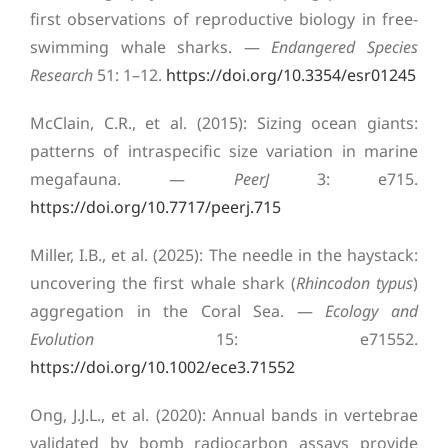
first observations of reproductive biology in free-
swimming whale sharks. —
Endangered Species
Research
51: 1–12.
https://doi.org/10.3354/esr01245
McClain, C.R., et al. (2015): Sizing ocean giants:
patterns of intraspecific size variation in marine
megafauna. —
PeerJ
3: e715.
https://doi.org/10.7717/peerj.715
Miller, I.B., et al. (2025): The needle in the haystack:
uncovering the first whale shark (
Rhincodon typus
)
aggregation in the Coral Sea. —
Ecology and
Evolution
15: e71552.
https://doi.org/10.1002/ece3.71552
Ong, J.J.L., et al. (2020): Annual bands in vertebrae
validated by bomb radiocarbon assays provide