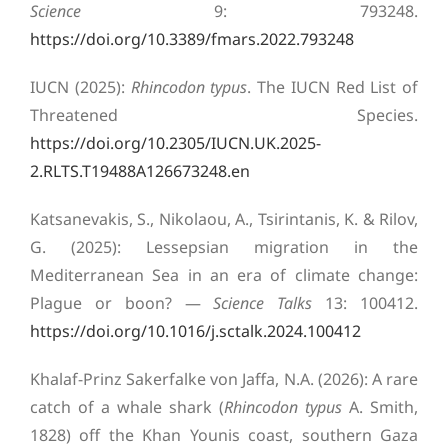
Science
9: 793248.
https://doi.org/10.3389/fmars.2022.793248
IUCN (2025):
Rhincodon typus
. The IUCN Red List of
Threatened Species.
https://doi.org/10.2305/IUCN.UK.2025-
2.RLTS.T19488A126673248.en
Katsanevakis, S., Nikolaou, A., Tsirintanis, K. & Rilov,
G. (2025): Lessepsian migration in the
Mediterranean Sea in an era of climate change:
Plague or boon? —
Science Talks
13: 100412.
https://doi.org/10.1016/j.sctalk.2024.100412
Khalaf-Prinz Sakerfalke von Jaffa, N.A. (2026): A rare
catch of a whale shark (
Rhincodon typus
A. Smith,
1828) off the Khan Younis coast, southern Gaza