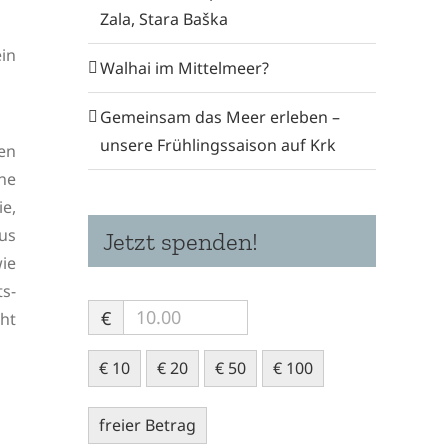
Zala, Stara Baška
in
Walhai im Mittelmeer?
Gemeinsam das Meer erleben –
unsere Frühlingssaison auf Krk
en
ne
e,
us
Jetzt spenden!
ie
s-
€
cht
€ 10
€ 20
€ 50
€ 100
freier Betrag