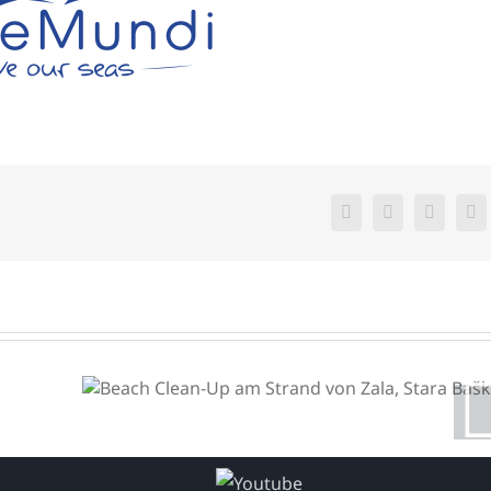
Facebook
X
WhatsA
E-
Ma
Beach Clean-Up am Strand
von Zala, Stara Baška