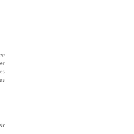
dem
er
es
as
Nr