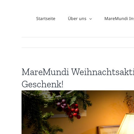
Zum
Inhalt
Startseite
Über uns
MareMundi Ins
springen
MareMundi Weihnachtsakti
Geschenk!