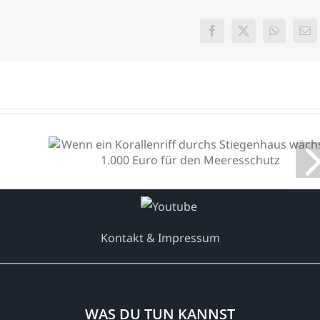
Facebook
X
WhatsAp
E-
Mai
Wenn ein Korallenriff
durchs Stiegenhaus wächst:
1.000 Euro für den
Meeresschutz
Kontakt & Impressum
________________________________________________________________
WAS DU TUN KANNST