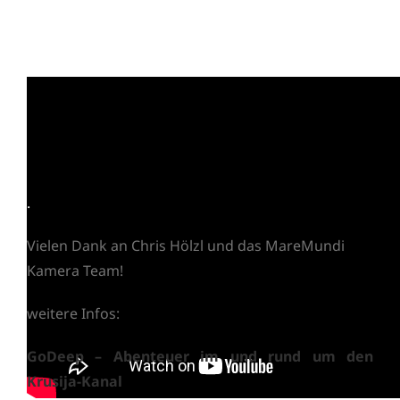
.
Vielen Dank an Chris Hölzl und das MareMundi
Kamera Team!
weitere Infos:
GoDeep – Abenteuer im und rund um den
Krusija-Kanal