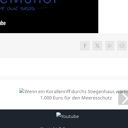
Facebook
X
WhatsAp
E-
Mai
Wenn ein Korallenriff
durchs Stiegenhaus wächst:
1.000 Euro für den
Meeresschutz