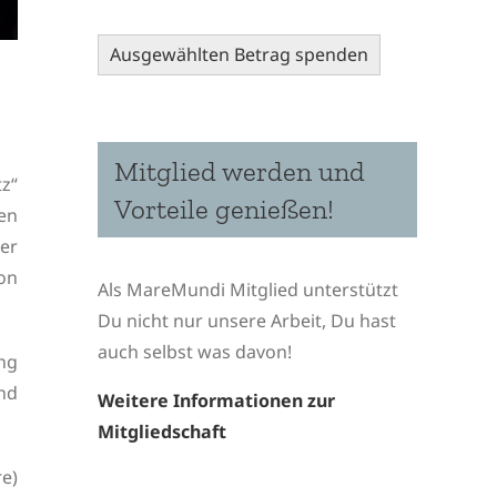
Ausgewählten Betrag spenden
Mitglied werden und
z“
Vorteile genießen!
ben
der
on
Als MareMundi Mitglied unterstützt
Du nicht nur unsere Arbeit, Du hast
auch selbst was davon!
ng
nd
Weitere Informationen zur
Mitgliedschaft
e)