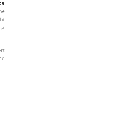
de
ne
ht
st
rt
nd