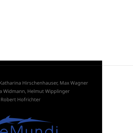
, Katharina Hirschenhauser, Max Wagner
na Widmann, Helmut Wipplinger
 Robert Hofrichter