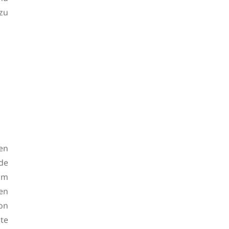
 zu
den
de
vom
ten
on
te