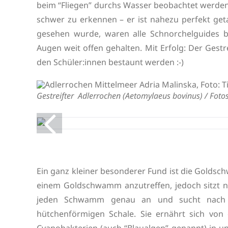
beim “Fliegen” durchs Wasser beobachtet werden
schwer zu erkennen – er ist nahezu perfekt ge
gesehen wurde, waren alle Schnorchelguides 
Augen weit offen gehalten. Mit Erfolg: Der Gest
den Schüler:innen bestaunt werden :-)
Gestreifter Adlerrochen (
Aetomylaeus bovinus
) / Fot
Ein ganz kleiner besonderer Fund ist die Golds
einem Goldschwamm anzutreffen, jedoch sitzt nic
jeden Schwamm genau an und sucht nach ein
hütchenförmigen Schale. Sie ernährt sich v
Cyanobakterien (auch “Blaualgen” genannt) in u