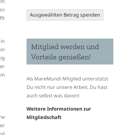
um
en
Ausgewählten Betrag spenden
ft
 in
Mitglied werden und
in
Vorteile genießen!
ig
zer
em
Als MareMundi Mitglied unterstützt
Du nicht nur unsere Arbeit, Du hast
auch selbst was davon!
Weitere Informationen zur
ne
Mitgliedschaft
der
nd