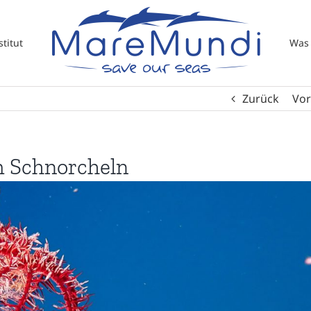
titut
Was 
Zurück
Vor
m Schnorcheln