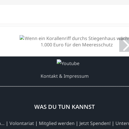
Wenn ein Korallenriff
durchs Stiegenhaus wächst:
1.000 Euro für den
Meeresschutz
Kontakt & Impressum
________________________________________________________________
WAS DU TUN KANNST
en…
|
Volontariat
|
Mitglied werden
|
Jetzt Spenden!
|
Unter