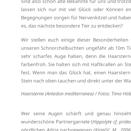
sind also schon alte Bekannte für uns und trot
lassen sich nur mit viel Glück oder Können e
Begegnungen sorgen für Nervenkitzel und haben 
es, das nächste besondere Tier zu entdecken?
Wir stellen euch einige dieser Besonderheiten 
unseren Schnorchelbuchten ungefähr ab 10m Tie
sehr scharfes Auge haben, denn die Haarsterne
farbenfroh. Sie halten sich mit Haftkrallen an S
fest. Wenn man das Glück hat, einen Haarster
Stein nach oben tauchen und direkt unter der W
Haarsterne (Antedon mediterranea) / Fotos: Timo Hö
Wer seine Augen schärft und genau hinsieht
wunderschöne Partnergarnele (
Hippolyte
cf. prid
nördlichen Adria nachgewiesen (
Kirinčić, M., 2006