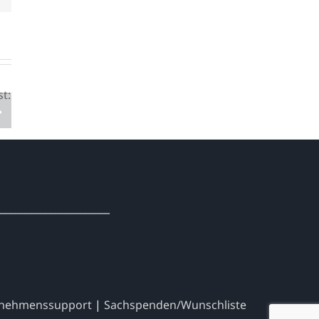
Beach Clean-Up am Strand
von Zala, Stara Baška
______________________
nehmenssupport
|
Sachspenden/Wunschliste