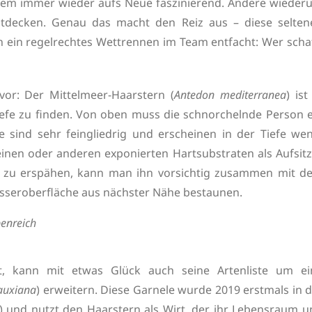
zdem immer wieder aufs Neue faszinierend. Andere wieder
ntdecken. Genau das macht den Reiz aus – diese selten
ein regelrechtes Wettrennen im Team entfacht: Wer schaf
vor: Der Mittelmeer-Haarstern (
Antedon mediterranea
) ist
fe zu finden. Von oben muss die schnorchelnde Person e
 sind sehr feingliedrig und erscheinen in der Tiefe wen
teinen oder anderen exponierten Hartsubstraten als Aufsit
n zu erspähen, kann man ihn vorsichtig zusammen mit d
asseroberfläche aus nächster Nähe bestaunen.
benreich
, kann mit etwas Glück auch seine Artenliste um ei
eauxiana
) erweitern. Diese Garnele wurde 2019 erstmals in 
) und nutzt den Haarstern als Wirt, der ihr Lebensraum u