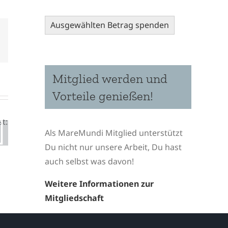
Ausgewählten Betrag spenden
pp
il
Mitglied werden und
Vorteile genießen!
Beach Clean-Up am Strand
von Zala, Stara Baška
Als MareMundi Mitglied unterstützt
Du nicht nur unsere Arbeit, Du hast
auch selbst was davon!
Weitere Informationen zur
Mitgliedschaft