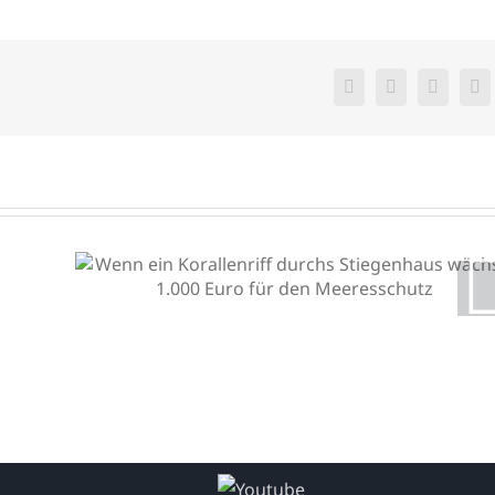
Facebook
X
WhatsA
E-
Ma
Wenn ein Korallenriff
durchs Stiegenhaus wächst:
1.000 Euro für den
Meeresschutz