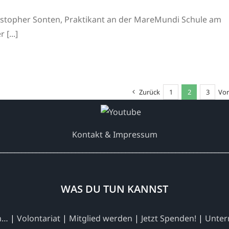
istopher Sonten, Praktikant an der MareMundi Schule am
 [...]
Zurück
1
2
3
Vor
Kontakt & Impressum
________________________________________________________________
WAS DU TUN KANNST
en…
|
Volontariat
|
Mitglied werden
|
Jetzt Spenden!
|
Unter