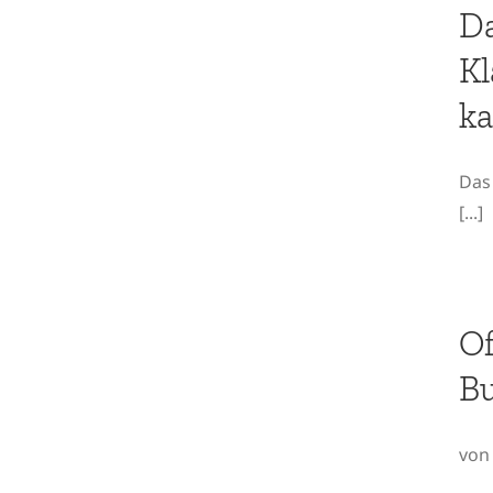
Klassenzimmer kann
Da
man sich kaum
Kl
vorstellen
ka
Das 
[...]
Offener Brief an die
Of
Bundesregierung
B
von 