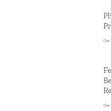
Gedanken unseres
Ph
Praktikanten Filip
Pr
Savic…
Der 
Feldstation Plakias
2019 – Ein Bericht
Fe
unserer Magdalena
Be
(„Leni“) Reitbauer
Re
Die