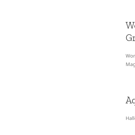
Woman Magazin: Wir
Wo
sind viele Gretas!
Gr
Wom
Maga
Aquakulturen und
Aq
deren Folgen
Hall
Philosophische