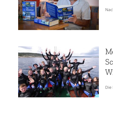
Mittelmeer“ ist
Nach
endlich da!
Me
Meeresbiologische
Sc
Schulprojektwochen
Wi
in Kroatien – Wir
haben noch Plätze für
Die 
2021!
Das Meer – ein
faszinierenderes