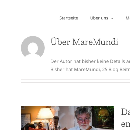
Zum
Inhalt
Startseite
Über uns
Ma
springen
Über
MareMundi
Der Autor hat bisher keine Details 
Bisher hat MareMundi, 25 Blog Beit
Da
en
Das Buch „Das