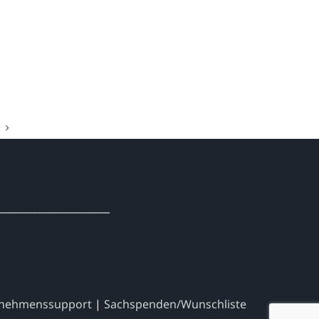
______________________
nehmenssupport
|
Sachspenden/Wunschliste