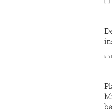
[...]
Der MareMundi
„Betriebsausflug“ ins
De
Ungewisse
in
Ein 
Plankton und
Klimawandel: Wie
Mikroalgen zur
Pl
Wolkenbildung
Mi
beitragen und mehr…
be