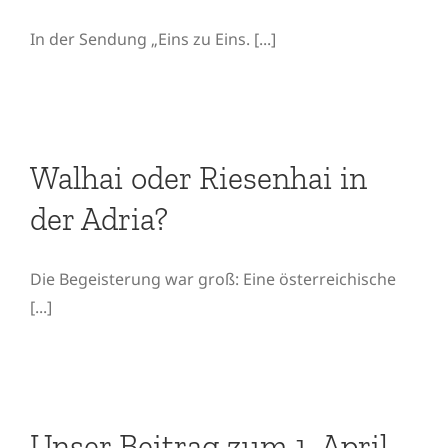
In der Sendung „Eins zu Eins. [...]
Walhai oder Riesenhai in
der Adria?
Walhai oder Riesenhai in
der Adria?
Die Begeisterung war groß: Eine österreichische
[...]
Unser Beitrag zum 1. April
– wahr oder falsch?
Unser Beitrag zum 1. April –