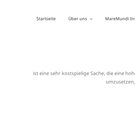
Zum
Inhalt
Startseite
Über uns
MareMundi Ins
springen
ist eine sehr kostspielige Sache, die eine h
umzusetzen, 