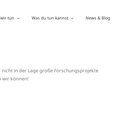
wir tun
Was du tun kannst
News & Blog
ir nicht in der Lage große Forschungsprojekte
o wir können!