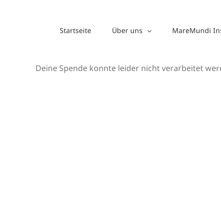
Zum
Inhalt
Startseite
Über uns
MareMundi Ins
springen
Deine Spende konnte leider nicht verarbeitet wer