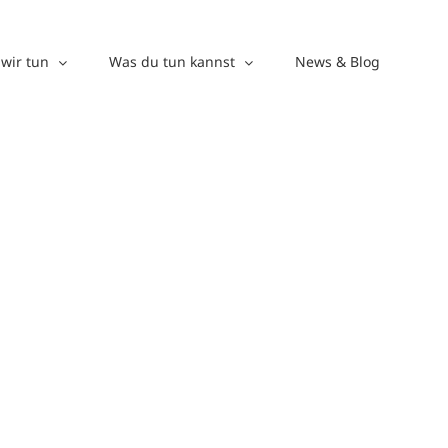
wir tun
Was du tun kannst
News & Blog