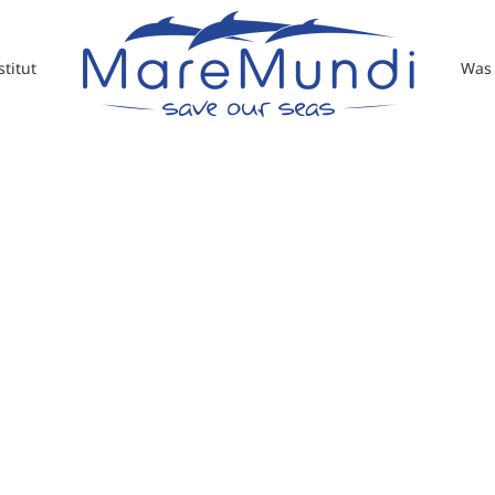
titut
Was 
Christina Delor