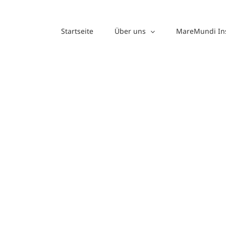
Zum
Inhalt
Startseite
Über uns
MareMundi Ins
springen