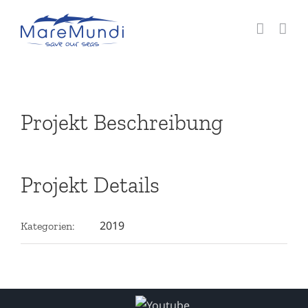
Zum
Inhalt
springen
View
Larger
Image
Projekt Beschreibung
Projekt Details
2019
Kategorien: